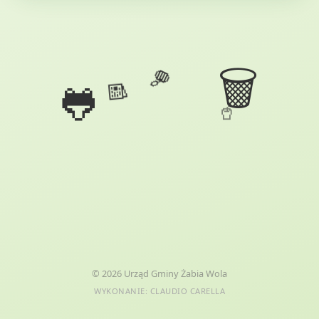
Nazwa odpadu
🗑️
Opis postępowania...
🍎
🐸
📰
Rozumiem
🥤
© 2026 Urząd Gminy Żabia Wola
WYKONANIE: CLAUDIO CARELLA